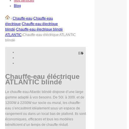
Nos services
Blog
›
Chauffe-eau
›
Chauffe-eau
électrique
›
Chauffe-eau électrique
blindé
›
Chauffe-eau électrique blindé
ATLANTIC
›
Chauffe-eau éléctrique ATLANTIC
blindé
EN
Chauffe-eau éléctrique
ATLANTIC blindé
Le chauffe-eau Atlantic blindé dispose d’une large
gamme adapté à vos besoins. De 50l. à 300l. et de
1200W à 2200W sur socle ou mural, les chauffe-
eau s’encastrent idéalement sous un espace de
rangement ou dans un local bas de plafond. Ils sont
économiques, efficaces et tous les modèles
bénéficient d’un temps de chauffe réduit.