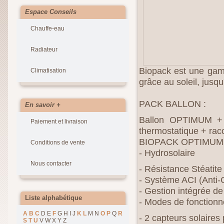
Espace Conseils
Chauffe-eau
Radiateur
Biopack est une gamm
Climatisation
grâce au soleil, jusq
PACK BALLON :
En savoir +
Ballon OPTIMUM + st
Paiement et livraison
thermostatique + racc
BIOPACK OPTIMUM 
Conditions de vente
- Hydrosolaire
Nous contacter
- Résistance Stéatite
- Système ACI (Anti-C
- Gestion intégrée de 
Liste alphabétique
- Modes de fonctionn
A
B
C
D E
F
G H I J
K
L
M N
O
P
Q
R
- 2 capteurs solaires 
S
T
U
V W X Y Z