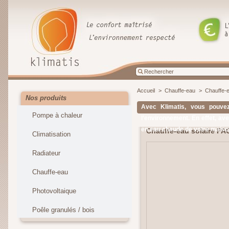
Accueil
>
Chauffe-eau
>
Chauffe-e
Nos produits
Avec Klimatis, vous pouvez
Pompe à chaleur
l’environnement. En effet, av
en eau chaude de votre maison.
Chauffe-eau solaire PA
Climatisation
Radiateur
Chauffe-eau
Photovoltaique
Poêle granulés / bois