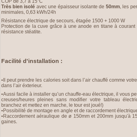
COP de 3,7 à 15°C
Très bien isolé
avec une épaisseur isolante de
50mm
, les pe
minimales, 0,63 kWh/24h
Résistance électrique de secours, étagée 1500 + 1000 W
Protection de la cuve grâce à une anode en titane à courant
résistance stéatite.
Facilité d'installation :
•Il peut prendre les calories soit dans l’air chauffé comme votr
dans l’air éxterieur.
•
Aussi facile à installer qu’un chauffe-eau électrique, il vous pe
creuses/heures pleines sans modifier votre tableau électr
branchez et mettez en marche, le tour est joué!)
•
Possibilité de montage en angle et de raccordement électrique
•
Raccordement aéraulique de ø 150mm et 200mm jusqu'à 15m.
gaines.