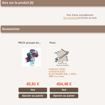
Avis sur le produit (0)
Pas d'avis actuellement
Se connecter
et écrire un avis
Accessoires
PACK groupe de...
Pose
FORFAIT POSE
CHAUFFE-EAU
ELECTRIQUE (50L a 300L)
380€ hors taxe
45,81 €
454,48 €
Voir
Voir
Ajouter au panier
Ajouter au panier