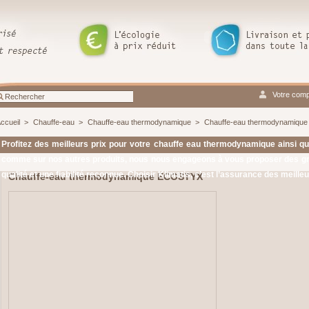
Votre comp
ccueil
>
Chauffe-eau
>
Chauffe-eau thermodynamique
>
Chauffe-eau thermodynamiq
Profitez des meilleurs prix pour votre chauffe eau thermodynamique ainsi q
comme sur nos autres produits, nous nous engageons à vous proposer des g
qualité et une fiabilité reconnue. Choisir Klimatis, c’est l’assurance des meilleu
Chauffe-eau thermodynamique ECOSTYX