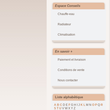
Espace Conseils
Chauffe-eau
Radiateur
Climatisation
En savoir +
Paiement et livraison
Conditions de vente
Nous contacter
Liste alphabétique
A
B
C
D E
F
G H I J
K
L
M N
O
P
Q
R
S
T
U
V W X Y Z